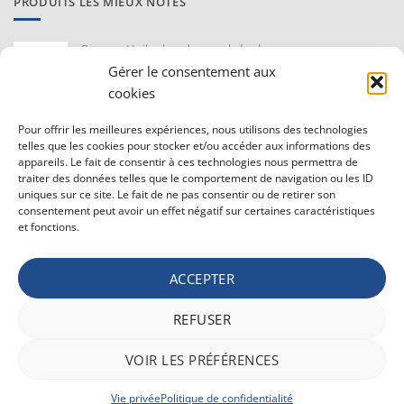
PRODUITS LES MIEUX NOTÉS
Proraso Huile chaude pour la barbe
10,30
€
TVAC
Gérer le consentement aux
cookies
Barburys Bloc d'alun 75 gr
Pour offrir les meilleures expériences, nous utilisons des technologies
7,20
€
TVAC
telles que les cookies pour stocker et/ou accéder aux informations des
appareils. Le fait de consentir à ces technologies nous permettra de
traiter des données telles que le comportement de navigation ou les ID
uniques sur ce site. Le fait de ne pas consentir ou de retirer son
CONDITIONS GÉNÉRALE DE VENTE ET VIE PRIVÉE
consentement peut avoir un effet négatif sur certaines caractéristiques
et fonctions.
Conditions générale
Vie privée
ACCEPTER
Politique de confidentialité
REFUSER
Bancontact
Maestro
Visa
MasterCard
PayPal
Apple
Belfius
VOIR LES PRÉFÉRENCES
Pay
Google
Stripe
Pay
Vie privée
Politique de confidentialité