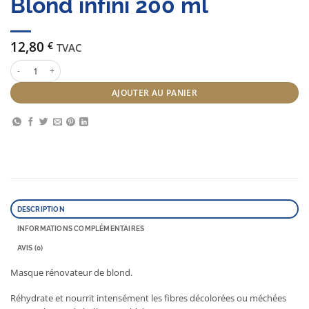
Blond infini 200 ml
12,80
€
TVAC
quantité de Subtil Color lab Masque Blond infini 200 ml
AJOUTER AU PANIER
DESCRIPTION
INFORMATIONS COMPLÉMENTAIRES
AVIS (0)
Masque rénovateur de blond.
Réhydrate et nourrit intensément les fibres décolorées ou méchées