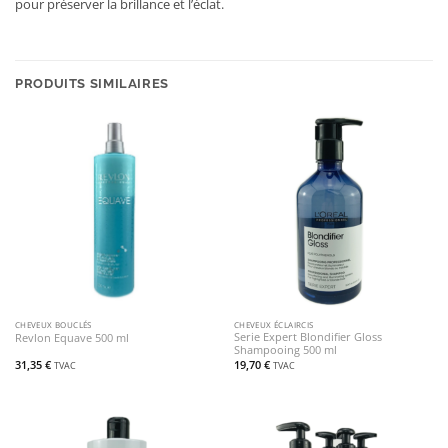
pour préserver la brillance et l’éclat.
PRODUITS SIMILAIRES
CHEVEUX BOUCLÉS
CHEVEUX ÉCLAIRCIS
Serie Expert Blondifier Gloss
Revlon Equave 500 ml
Shampooing 500 ml
31,35
€
19,70
€
TVAC
TVAC