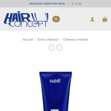
Passer
UN SOUCIS ? CONTACTEZ-NOUS
au
contenu
Accueil
/
Soins cheveux
/
Cheveux mechés