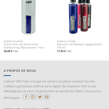
CHEVEUX ÉCLAIRCIS
CHEVEUX COLORÉS
Subtil color lab blond infini
Retouch’ Lab Masque repigmentant
shampooing déjaunissant 1 litre
195 ml
24,00
€
17,35
€
TVAC
TVAC
A PROPOS DE NOUS
Créé en 1997 Hair concept est arrivé à se placer comme l'un des
meilleurs grossistes coiffure de la région de Charleroi. Fort d'une
idéologie qui se veut constamment au service du client, nous avons
développé ...