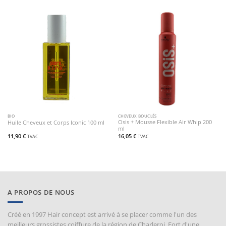
BIO
CHEVEUX BOUCLÉS
Osis + Mousse Flexible Air Whip 200
Huile Cheveux et Corps Iconic 100 ml
ml
11,90
€
16,05
€
TVAC
TVAC
A PROPOS DE NOUS
Créé en 1997 Hair concept est arrivé à se placer comme l'un des
meilleurs grossistes coiffure de la région de Charleroi. Fort d'une