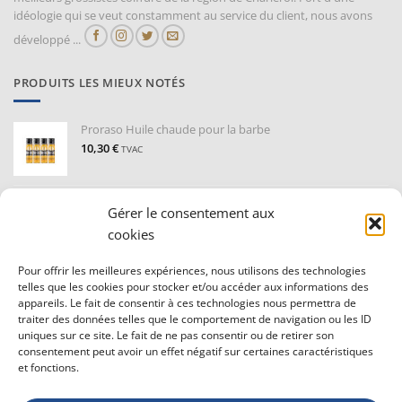
idéologie qui se veut constamment au service du client, nous avons
développé ...
PRODUITS LES MIEUX NOTÉS
Proraso Huile chaude pour la barbe
10,30
€
TVAC
Barburys Bloc d'alun 75 gr
Gérer le consentement aux
7,20
€
TVAC
cookies
Pour offrir les meilleures expériences, nous utilisons des technologies
CONDITIONS GÉNÉRALE DE VENTE ET VIE PRIVÉE
telles que les cookies pour stocker et/ou accéder aux informations des
appareils. Le fait de consentir à ces technologies nous permettra de
traiter des données telles que le comportement de navigation ou les ID
Conditions générale
uniques sur ce site. Le fait de ne pas consentir ou de retirer son
Vie privée
consentement peut avoir un effet négatif sur certaines caractéristiques
Politique de confidentialité
et fonctions.