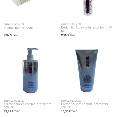
CHEVEUX BOUCLÉS
CHEVEUX BOUCLÉS
Design lab Spray salin texturisant 100
Vitamef hair fix 100ml
ml
9,00
€
9,95
€
TVAC
TVAC
CHEVEUX BOUCLÉS
CHEVEUX BOUCLÉS
Crème boucles Thermo-protectrice
Crème boucles Thermo-protectrice
500 ml
150 ml
29,85
€
16,35
€
TVAC
TVAC