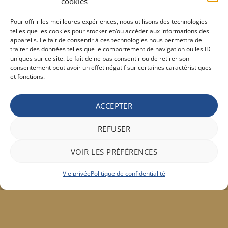
cookies
Proraso Huile chaude pour la barbe
10,30
€
TVAC
Pour offrir les meilleures expériences, nous utilisons des technologies
telles que les cookies pour stocker et/ou accéder aux informations des
appareils. Le fait de consentir à ces technologies nous permettra de
Barburys Bloc d'alun 75 gr
traiter des données telles que le comportement de navigation ou les ID
7,20
€
TVAC
uniques sur ce site. Le fait de ne pas consentir ou de retirer son
consentement peut avoir un effet négatif sur certaines caractéristiques
et fonctions.
CONDITIONS GÉNÉRALE DE VENTE ET VIE PRIVÉE
ACCEPTER
Conditions générale
Vie privée
REFUSER
Politique de confidentialité
VOIR LES PRÉFÉRENCES
Bancontact
Maestro
Visa
MasterCard
PayPal
Apple
Belfius
Vie privée
Politique de confidentialité
Pay
Google
Stripe
Pay
Copyright 2026 ©
Hair concept