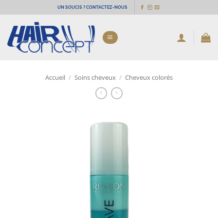
Passer
UN SOUCIS ? CONTACTEZ-NOUS
au
contenu
Accueil
/
Soins cheveux
/
Cheveux colorés