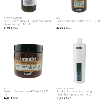
CHEVEUX CASSANT
BIO
Série Expert Absolut Repair Molecular
Beautist Baume nutritif 2 en 1 | 500
Shampooing 1500 ml
ml
51,05
€
22,35
€
TVAC
TVAC
BIO
CHEVEUX CASSANT
Beautist Baume nutritif 2 en 1 | 250
Subtil color lab shampooing
ml
régénération absolue 1 litre
14,05
€
19,25
€
TVAC
TVAC