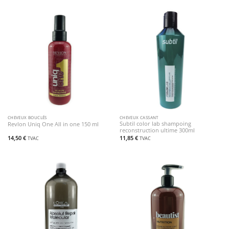
CHEVEUX BOUCLÉS
CHEVEUX CASSANT
Subtil color lab shampoing
Revlon Uniq One All in one 150 ml
reconstruction ultime 300ml
14,50
€
11,85
€
TVAC
TVAC