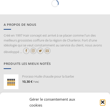
CHEVEUX CASSANT
CHEVEUX CASSANT
Subtil color lab sérum reconstruction
Série Expert Absolut Repair Molecular
ultime 50 ml
Masque sans rinçage 50 ml
12,80
€
18,80
€
TVAC
TVAC
Gérer le consentement aux
cookies