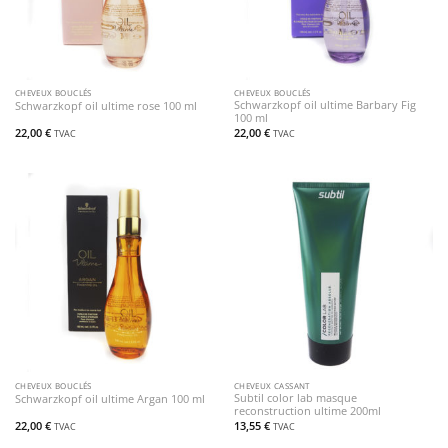
CHEVEUX BOUCLÉS
CHEVEUX BOUCLÉS
Schwarzkopf oil ultime Barbary Fig
Schwarzkopf oil ultime rose 100 ml
100 ml
22,00
€
22,00
€
TVAC
TVAC
CHEVEUX BOUCLÉS
CHEVEUX CASSANT
Subtil color lab masque
Schwarzkopf oil ultime Argan 100 ml
reconstruction ultime 200ml
22,00
€
13,55
€
TVAC
TVAC