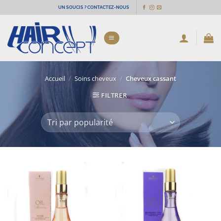
Passer
UN SOUCIS ? CONTACTEZ-NOUS
au
contenu
Accueil
/
Soins cheveux
/
Cheveux cassant
FILTRER