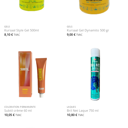
GELS
GELS
Kursaal Style Gel 500ml
Kursaal Gel Dynamito 500 gr
8,10
€
9,00
€
TVAC
TVAC
COLORATION PERMANENTE
LAQUES
Subtil crème 60 ml
Bril Net Laque 750 ml
10,05
€
10,80
€
TVAC
TVAC