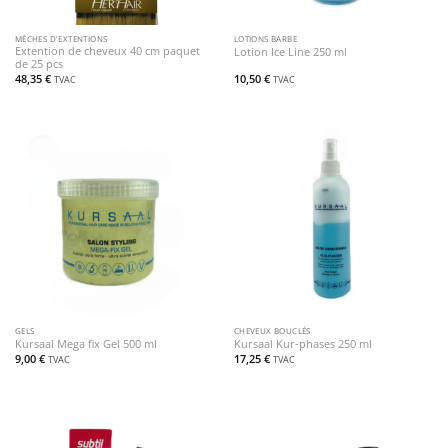
MÈCHES D'EXTENTIONS
LOTIONS BARBE
Extention de cheveux 40 cm paquet
Lotion Ice Line 250 ml
de 25 pcs
48,35
€
10,50
€
TVAC
TVAC
GELS
CHEVEUX BOUCLÉS
Kursaal Mega fix Gel 500 ml
Kursaal Kur-phases 250 ml
9,00
€
17,25
€
TVAC
TVAC