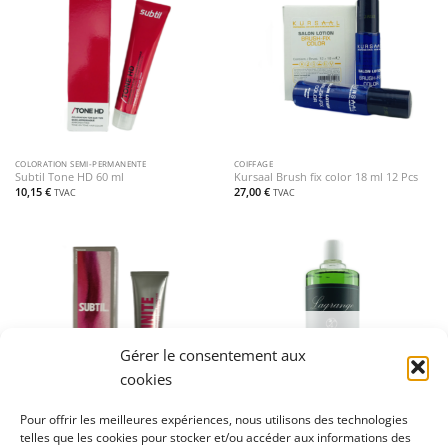
COLORATION SEMI-PERMANENTE
COIFFAGE
Subtil Tone HD 60 ml
Kursaal Brush fix color 18 ml 12 Pcs
10,15
€
27,00
€
TVAC
TVAC
RUPTURE DE STOCK
Gérer le consentement aux
cookies
Pour offrir les meilleures expériences, nous utilisons des technologies
telles que les cookies pour stocker et/ou accéder aux informations des
COLORATION PERMANENTE
LOTIONS BARBE