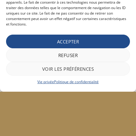
appareils. Le fait de consentir à ces technologies nous permettra de
Subtil Infinite
Lotion Caducea 500 ml
10,50
€
16,50
€
traiter des données telles que le comportement de navigation ou les ID
TVAC
TVAC
uniques sur ce site. Le fait de ne pas consentir ou de retirer son
consentement peut avoir un effet négatif sur certaines caractéristiques
et fonctions.
ACCEPTER
REFUSER
VOIR LES PRÉFÉRENCES
Vie privée
Politique de confidentialité
MÈCHES D'EXTENTIONS
LAQUES
Extentionde cheveux 50 cm paquet de
Kursaal Laque fixation forte 750 ml
25 pcs
66,10
€
15,55
€
TVAC
TVAC