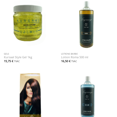
GELS
LOTIONS BARBE
Kursaal Style Gel 1kg
Lotion Roma 500 ml
15,75
€
16,50
€
TVAC
TVAC