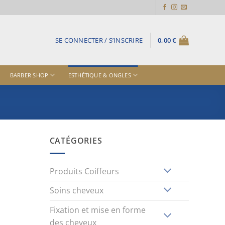
SE CONNECTER / S’INSCRIRE
0,00
€
BARBER SHOP
ESTHÉTIQUE & ONGLES
CATÉGORIES
Produits Coiffeurs
Soins cheveux
Fixation et mise en forme
des cheveux