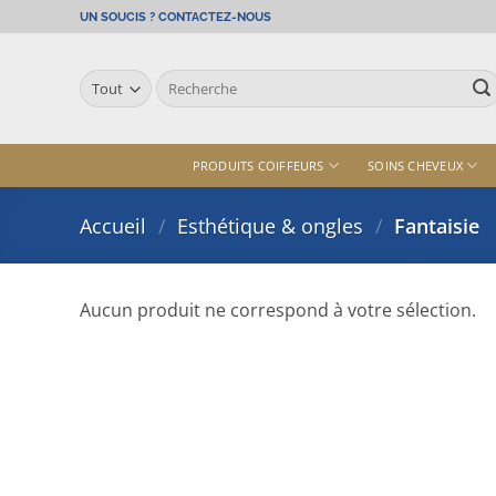
Passer
UN SOUCIS ? CONTACTEZ-NOUS
au
contenu
Recherche
pour :
PRODUITS COIFFEURS
SOINS CHEVEUX
Accueil
/
Esthétique & ongles
/
Fantaisie
Aucun produit ne correspond à votre sélection.