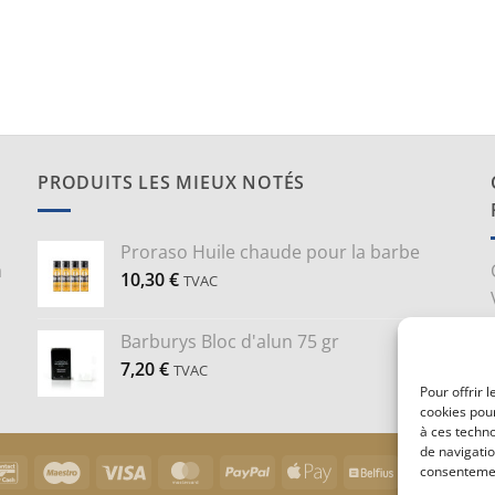
PRODUITS LES MIEUX NOTÉS
Proraso Huile chaude pour la barbe
a
10,30
€
TVAC
Barburys Bloc d'alun 75 gr
7,20
€
TVAC
Pour offrir 
cookies pour
à ces techn
de navigatio
Bancontact
Maestro
Visa
MasterCard
PayPal
Apple
Belfius
Goog
consentement