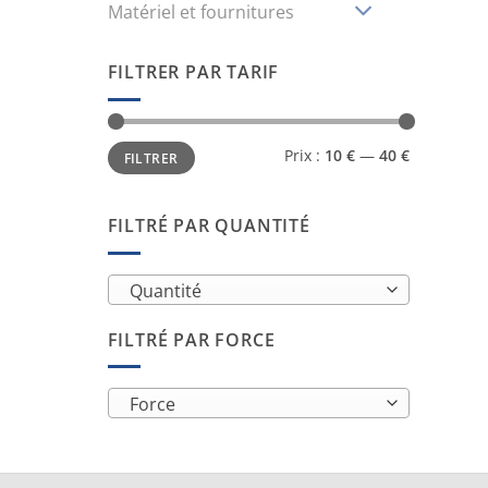
Matériel et fournitures
FILTRER PAR TARIF
Prix
Prix
Prix :
10 €
—
40 €
FILTRER
min
max
FILTRÉ PAR QUANTITÉ
Quantité
FILTRÉ PAR FORCE
Force