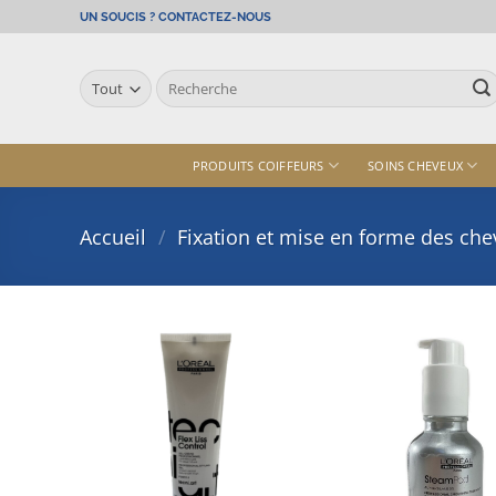
Passer
UN SOUCIS ? CONTACTEZ-NOUS
au
contenu
Recherche
pour :
PRODUITS COIFFEURS
SOINS CHEVEUX
Accueil
/
Fixation et mise en forme des ch