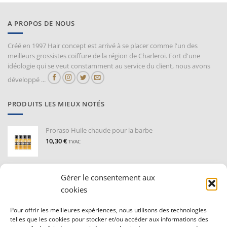
A PROPOS DE NOUS
Créé en 1997 Hair concept est arrivé à se placer comme l'un des
meilleurs grossistes coiffure de la région de Charleroi. Fort d'une
idéologie qui se veut constamment au service du client, nous avons
développé ...
PRODUITS LES MIEUX NOTÉS
Proraso Huile chaude pour la barbe
10,30
€
TVAC
Barburys Bloc d'alun 75 gr
Gérer le consentement aux
7,20
€
TVAC
cookies
Pour offrir les meilleures expériences, nous utilisons des technologies
CONDITIONS GÉNÉRALE DE VENTE ET VIE PRIVÉE
telles que les cookies pour stocker et/ou accéder aux informations des