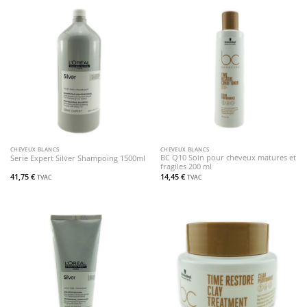
CHEVEUX BLANCS
CHEVEUX BLANCS
BC Q10 Soin pour cheveux matures et
Serie Expert Silver Shampoing 1500ml
fragiles 200 ml
41,75
€
14,45
€
TVAC
TVAC