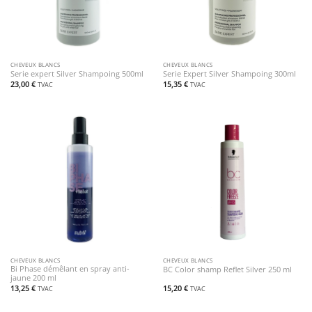
CHEVEUX BLANCS
CHEVEUX BLANCS
Serie expert Silver Shampoing 500ml
Serie Expert Silver Shampoing 300ml
23,00
€
15,35
€
TVAC
TVAC
CHEVEUX BLANCS
CHEVEUX BLANCS
Bi Phase démêlant en spray anti-
BC Color shamp Reflet Silver 250 ml
jaune 200 ml
13,25
€
15,20
€
TVAC
TVAC