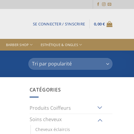
SE CONNECTER / S’INSCRIRE
0,00
€
BARBER SHOP
ESTHÉTIQUE & ONGLES
CATÉGORIES
Produits Coiffeurs
Soins cheveux
Cheveux éclaircis