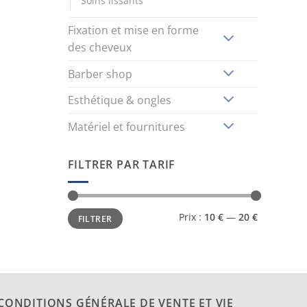
Soins lissants
Fixation et mise en forme
des cheveux
Barber shop
Esthétique & ongles
Matériel et fournitures
FILTRER PAR TARIF
Prix
Prix
Prix :
10 €
—
20 €
FILTRER
min
max
CONDITIONS GÉNÉRALE DE VENTE ET VIE