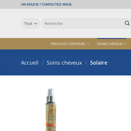
Passer
UN SOUCIS ? CONTACTEZ-NOUS
au
contenu
Recherche
pour :
PRODUITS COIFFEURS
SOINS CHEVEUX
Accueil
/
Soins cheveux
/
Solaire