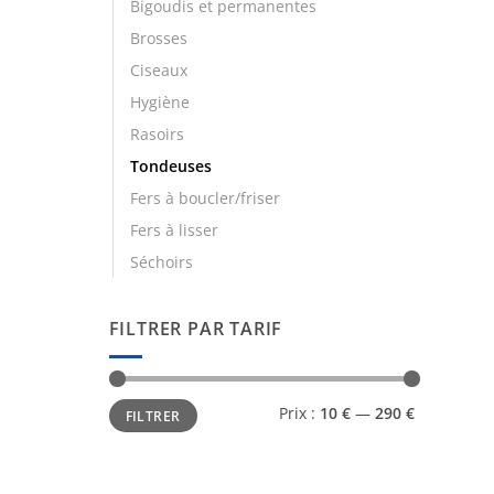
Bigoudis et permanentes
Brosses
Ciseaux
Hygiène
Rasoirs
Tondeuses
Fers à boucler/friser
Fers à lisser
Séchoirs
FILTRER PAR TARIF
Prix
Prix
Prix :
10 €
—
290 €
FILTRER
min
max