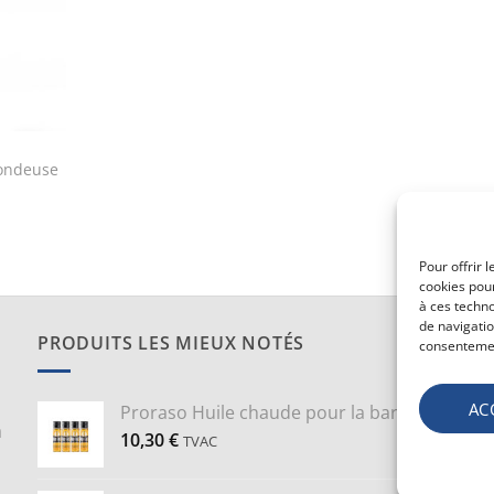
tondeuse
Pour offrir 
cookies pour
à ces techn
de navigatio
PRODUITS LES MIEUX NOTÉS
consentement
AC
Proraso Huile chaude pour la barbe
a
10,30
€
TVAC