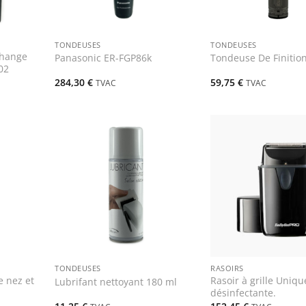
+
+
TONDEUSES
TONDEUSES
change
Panasonic ER-FGP86k
Tondeuse De Finitio
02
284,30
€
59,75
€
TVAC
TVAC
+
+
TONDEUSES
RASOIRS
 nez et
Rasoir à grille Uniq
Lubrifant nettoyant 180 ml
désinfectante.