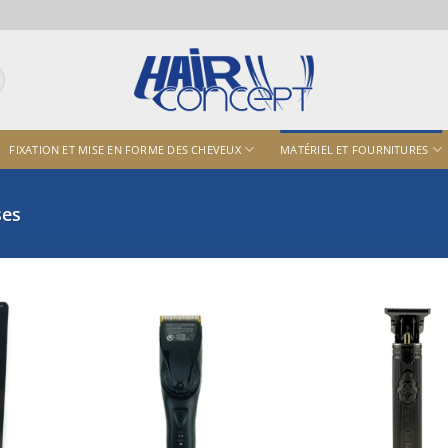
FIXATION ET MISE EN FORME DES CHEVEUX
MATÉRIEL ET FOURNITURES
es