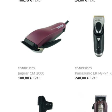
188,75
€
24,80
€
TVAC
TVAC
+
+
TONDEUSES
TONDEUSES
Jaguar CM 2000
Panasonic ER FGP74 K
108,80
€
240,00
€
TVAC
TVAC