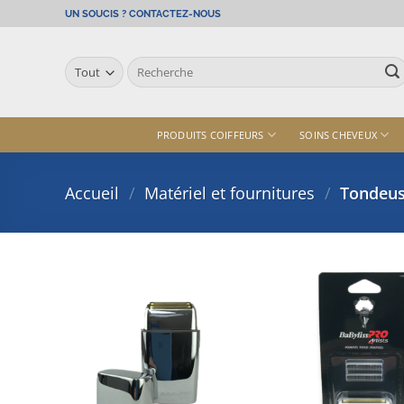
Passer
UN SOUCIS ? CONTACTEZ-NOUS
au
contenu
Recherche
pour :
PRODUITS COIFFEURS
SOINS CHEVEUX
Accueil
/
Matériel et fournitures
/
Tondeus