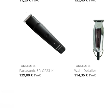
11,25
€
152,45
€
TVAC
TVAC
+
+
TONDEUSES
TONDEUSES
Panasonic ER-GP23-K
Wahl Detailer
139,00
€
114,35
€
TVAC
TVAC