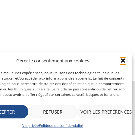
Gérer le consentement aux cookies
les meilleures expériences, nous utilisons des technologies telles que les
 stocker et/ou accéder aux informations des appareils. Le fait de consentir
ologies nous permettra de traiter des données telles que le comportement
n ou les ID uniques sur ce site. Le fait de ne pas consentir ou de retirer son
CONDITIONS GÉNÉRALE DE VENTE ET VIE
 peut avoir un effet négatif sur certaines caractéristiques et fonctions.
PRIVÉE
CEPTER
REFUSER
VOIR LES PRÉFÉRENCES
Conditions générale
Vie privée
Vie privée
Politique de confidentialité
Politique de confidentialité