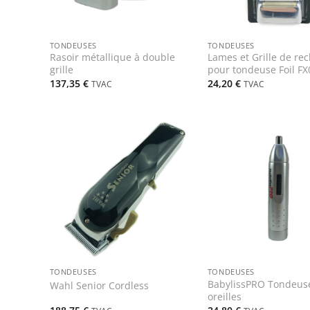
+
+
TONDEUSES
TONDEUSES
Rasoir métallique à double
Lames et Grille de re
grille
pour tondeuse Foil FX
137,35
€
24,20
€
TVAC
TVAC
+
+
TONDEUSES
TONDEUSES
BabylissPRO Tondeuse
Wahl Senior Cordless
oreilles