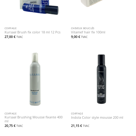
COIFFAGE
CHEVEUX BOUCLÉS
Kursaal Brush fix color 18 ml 12 Pcs
Vitamef hair fix 100ml
27,00
€
9,00
€
TVAC
TVAC
COIFFAGE
COIFFAGE
Kursaal Brushing Mousse fixante 400
Indola Color style mousse 200 ml
ml
20,75
€
21,15
€
TVAC
TVAC