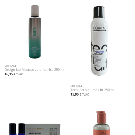
COIFFAGE
Design lab Mousse volumatrice 250 ml
16,35
€
TVAC
COIFFAGE
Tecni.Art Volume Lift 250 ml
15,95
€
TVAC