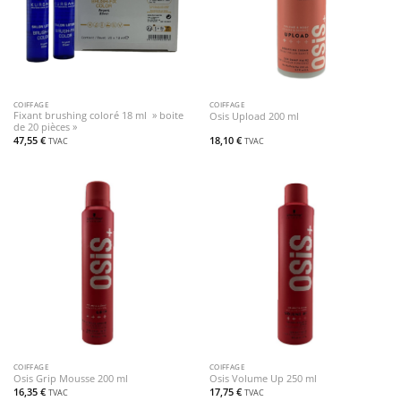
COIFFAGE
COIFFAGE
Fixant brushing coloré 18 ml » boite
Osis Upload 200 ml
de 20 pièces »
47,55
€
18,10
€
TVAC
TVAC
COIFFAGE
COIFFAGE
Osis Grip Mousse 200 ml
Osis Volume Up 250 ml
16,35
€
17,75
€
TVAC
TVAC