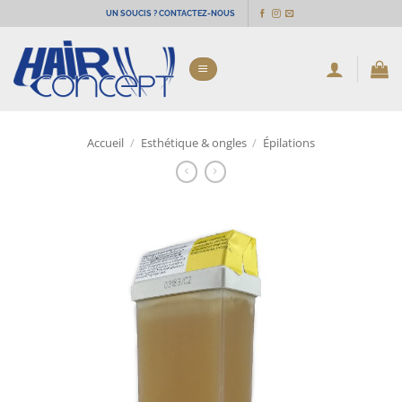
Passer
UN SOUCIS ? CONTACTEZ-NOUS
au
contenu
Accueil
/
Esthétique & ongles
/
Épilations