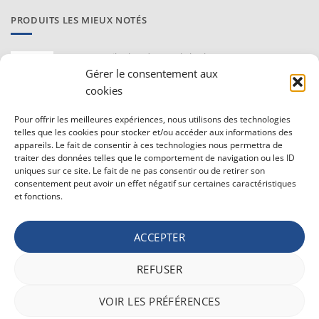
PRODUITS LES MIEUX NOTÉS
Proraso Huile chaude pour la barbe
10,30
€
Gérer le consentement aux
TVAC
cookies
Barburys Bloc d'alun 75 gr
Pour offrir les meilleures expériences, nous utilisons des technologies
7,20
€
TVAC
telles que les cookies pour stocker et/ou accéder aux informations des
appareils. Le fait de consentir à ces technologies nous permettra de
traiter des données telles que le comportement de navigation ou les ID
uniques sur ce site. Le fait de ne pas consentir ou de retirer son
CONDITIONS GÉNÉRALE DE VENTE ET VIE PRIVÉE
consentement peut avoir un effet négatif sur certaines caractéristiques
et fonctions.
Conditions générale
Vie privée
ACCEPTER
Politique de confidentialité
REFUSER
Bancontact
Maestro
Visa
MasterCard
PayPal
Apple
Belfius
VOIR LES PRÉFÉRENCES
Pay
Google
Stripe