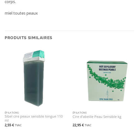
corps.
miel toutes peaux
PRODUITS SIMILAIRES
ÉPILATIONS
ÉPILATIONS
Sibel cire peaux sensible longue 110
Cire d’abeille Peau Sensible kg
ml
2,55
€
22,95
€
TVAC
TVAC