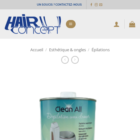
Passer
UN SOUCIS ? CONTACTEZ-NOUS
au
contenu
Accueil
/
Esthétique & ongles
/
Épilations