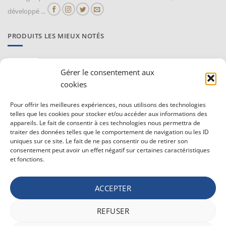
développé ...
PRODUITS LES MIEUX NOTÉS
Proraso Huile chaude pour la barbe
Gérer le consentement aux
10,30
€
TVAC
cookies
Barburys Bloc d'alun 75 gr
Pour offrir les meilleures expériences, nous utilisons des technologies
7,20
€
telles que les cookies pour stocker et/ou accéder aux informations des
TVAC
appareils. Le fait de consentir à ces technologies nous permettra de
traiter des données telles que le comportement de navigation ou les ID
uniques sur ce site. Le fait de ne pas consentir ou de retirer son
CONDITIONS GÉNÉRALE DE VENTE ET VIE PRIVÉE
consentement peut avoir un effet négatif sur certaines caractéristiques
et fonctions.
Conditions générale
Vie privée
ACCEPTER
Politique de confidentialité
REFUSER