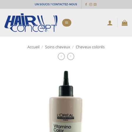
Passer
UN SOUCIS ? CONTACTEZ-NOUS
au
contenu
Accueil
/
Soins cheveux
/
Cheveux colorés