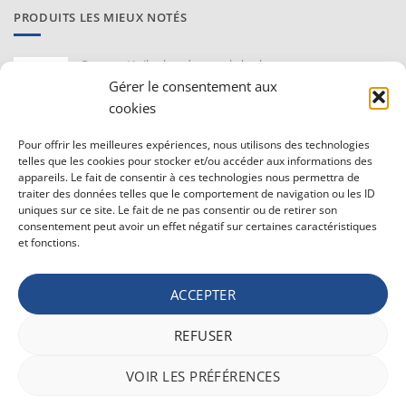
PRODUITS LES MIEUX NOTÉS
Proraso Huile chaude pour la barbe
10,30
€
Gérer le consentement aux
TVAC
cookies
Barburys Bloc d'alun 75 gr
Pour offrir les meilleures expériences, nous utilisons des technologies
7,20
€
TVAC
telles que les cookies pour stocker et/ou accéder aux informations des
appareils. Le fait de consentir à ces technologies nous permettra de
traiter des données telles que le comportement de navigation ou les ID
uniques sur ce site. Le fait de ne pas consentir ou de retirer son
CONDITIONS GÉNÉRALE DE VENTE ET VIE PRIVÉE
consentement peut avoir un effet négatif sur certaines caractéristiques
et fonctions.
Conditions générale
Vie privée
ACCEPTER
Politique de confidentialité
REFUSER
Bancontact
Maestro
Visa
MasterCard
PayPal
Apple
Belfius
VOIR LES PRÉFÉRENCES
Pay
Google
Stripe