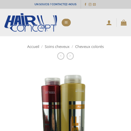
Passer
UN SOUCIS ? CONTACTEZ-NOUS
au
contenu
Accueil
/
Soins cheveux
/
Cheveux colorés