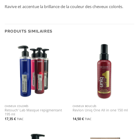
Ravive et accentue la brillance de la couleur des cheveux colorés.
PRODUITS SIMILAIRES
CHEVEUX COLORÉS
CHEVEUX BOUCLÉS
Retouch’ Lab Masque repigmentant
Revlon Uniq One All in one 150 ml
195 ml
17,35
€
14,50
€
TVAC
TVAC