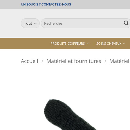
Passer
UN SOUCIS ? CONTACTEZ-NOUS
au
contenu
Recherche
pour :
PRODUITS COIFFEURS
SOINS CHEVEUX
Accueil
/
Matériel et fournitures
/
Matérie