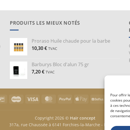
PRODUITS LES MIEUX NOTÉS
Proraso Huile chaude pour la barbe
a
10,30
€
TVAC
Barburys Bloc d'alun 75 gr
7,20
€
TVAC
Pour offrir 
Bancontact
Maestro
Visa
MasterCard
PayPal
Apple
Belfius
Goog
cookies pour
Pay
Pay
à ces techn
de navigatio
consentement
Copyright 2026 ©
Hair concept
317a, rue Chaussée à 6141 Forchies-la-Marche - Belgique