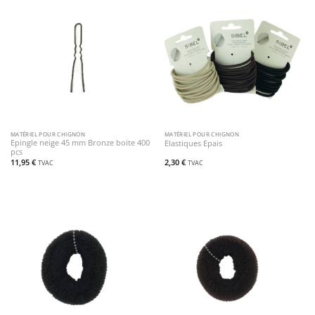
MATÉRIEL POUR CHIGNON
MATÉRIEL POUR CHIGNON
Epingle neige 45 mm Bronze boite 400
Elastiques Epais
pcs
11,95
€
2,30
€
TVAC
TVAC