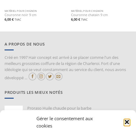
MATÉRIEL POUR CHIGNON
MATÉRIEL POUR CHIGNON
Couronne noir 9 cm
Couronne chatain 9 cm
6,00
€
6,00
€
TVAC
TVAC
A PROPOS DE NOUS
Créé en 1997 Hair concept est arrivé à se placer comme l'un des
meilleurs grossistes coiffure de la région de Charleroi. Fort d'une
idéologie qui se veut constamment au service du client, nous avons
développé ...
PRODUITS LES MIEUX NOTÉS
Proraso Huile chaude pour la barbe
10,30
€
TVAC
Gérer le consentement aux
cookies
Barburys Bloc d'alun 75 gr