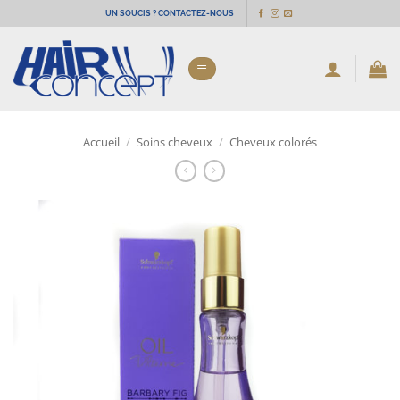
Passer
UN SOUCIS ? CONTACTEZ-NOUS
au
contenu
Accueil
/
Soins cheveux
/
Cheveux colorés