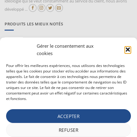
idéologie qui se veut constamment au service du client, nous avons
développé ...
PRODUITS LES MIEUX NOTÉS
Proraso Huile chaude pour la barbe
Gérer le consentement aux
10,30
€
TVAC
cookies
Barburys Bloc d'alun 75 gr
Pour offrir les meilleures expériences, nous utilisons des technologies
7,20
€
telles que les cookies pour stocker et/ou accéder aux informations des
TVAC
appareils. Le fait de consentir à ces technologies nous permettra de
traiter des données telles que le comportement de navigation ou les ID
uniques sur ce site. Le fait de ne pas consentir ou de retirer son
CONDITIONS GÉNÉRALE DE VENTE ET VIE PRIVÉE
consentement peut avoir un effet négatif sur certaines caractéristiques
et fonctions.
Conditions générale
Vie privée
ACCEPTER
Politique de confidentialité
REFUSER