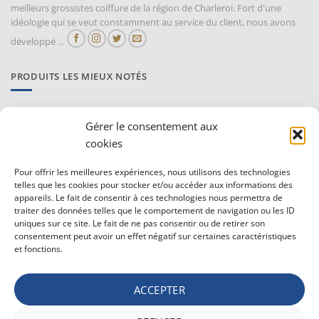
meilleurs grossistes coiffure de la région de Charleroi. Fort d'une
idéologie qui se veut constamment au service du client, nous avons
développé ...
PRODUITS LES MIEUX NOTÉS
Proraso Huile chaude pour la barbe
Gérer le consentement aux
10,30
€
TVAC
cookies
Barburys Bloc d'alun 75 gr
Pour offrir les meilleures expériences, nous utilisons des technologies
telles que les cookies pour stocker et/ou accéder aux informations des
7,20
€
TVAC
appareils. Le fait de consentir à ces technologies nous permettra de
traiter des données telles que le comportement de navigation ou les ID
uniques sur ce site. Le fait de ne pas consentir ou de retirer son
CONDITIONS GÉNÉRALE DE VENTE ET VIE PRIVÉE
consentement peut avoir un effet négatif sur certaines caractéristiques
et fonctions.
Conditions générale
Vie privée
ACCEPTER
Politique de confidentialité