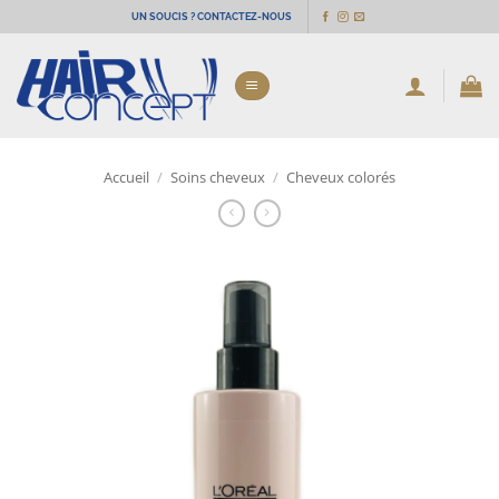
Passer
UN SOUCIS ? CONTACTEZ-NOUS
au
contenu
Accueil
/
Soins cheveux
/
Cheveux colorés