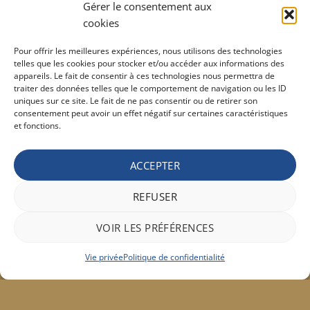
10,30
€
TVAC
Gérer le consentement aux
cookies
Barburys Bloc d'alun 75 gr
Pour offrir les meilleures expériences, nous utilisons des technologies
7,20
€
TVAC
telles que les cookies pour stocker et/ou accéder aux informations des
appareils. Le fait de consentir à ces technologies nous permettra de
traiter des données telles que le comportement de navigation ou les ID
uniques sur ce site. Le fait de ne pas consentir ou de retirer son
CONDITIONS GÉNÉRALE DE VENTE ET VIE PRIVÉE
consentement peut avoir un effet négatif sur certaines caractéristiques
et fonctions.
Conditions générale
Vie privée
Politique de confidentialité
ACCEPTER
REFUSER
Bancontact
Maestro
Visa
MasterCard
PayPal
Apple
Belfius
VOIR LES PRÉFÉRENCES
Pay
Google
Stripe
Pay
Vie privée
Politique de confidentialité
Copyright 2026 ©
Hair concept
317a, rue Chaussée à 6141 Forchies-la-Marche - Belgique
+32(0)71/45.00.59
|
contact@hairconcept.be
| Une réalisation
Add Views