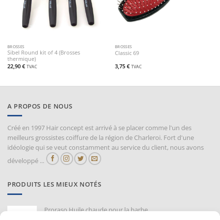
BROSSES
BROSSES
Sibel Round kit of 4 (Brosses
Classic 69
thermique)
22,90
€
3,75
€
TVAC
TVAC
A PROPOS DE NOUS
Créé en 1997 Hair concept est arrivé à se placer comme l'un des
meilleurs grossistes coiffure de la région de Charleroi. Fort d'une
idéologie qui se veut constamment au service du client, nous avons
développé ...
PRODUITS LES MIEUX NOTÉS
Proraso Huile chaude pour la barbe