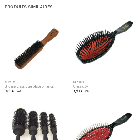
PRODUITS SIMILAIRES
BROSSES
BROSSES
Brosse Classique plate 5 rangs
Classic 67
9,85
€
3,90
€
TVAC
TVAC