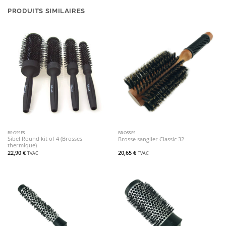
PRODUITS SIMILAIRES
BROSSES
BROSSES
Sibel Round kit of 4 (Brosses
Brosse sanglier Classic 32
thermique)
22,90
€
20,65
€
TVAC
TVAC