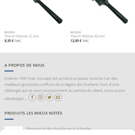
BROSSES
BROSSES
Therm lifetime 12 mm
Therm lifetime 43 mm
8,35
€
12,00
€
TVAC
TVAC
A PROPOS DE NOUS
Créé en 1997 Hair concept est arrivé à se placer comme l'un des
meilleurs grossistes coiffure de la région de Charleroi. Fort d'une
idéologie qui se veut constamment au service du client, nous avons
développé ...
PRODUITS LES MIEUX NOTÉS
Proraso Huile chaude pour la barbe