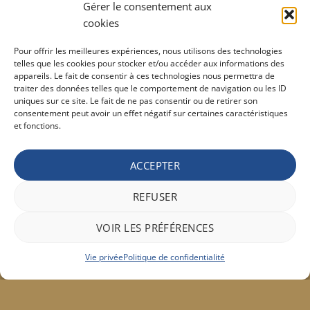
10,30
€
TVAC
Gérer le consentement aux
cookies
Barburys Bloc d'alun 75 gr
Pour offrir les meilleures expériences, nous utilisons des technologies
7,20
€
TVAC
telles que les cookies pour stocker et/ou accéder aux informations des
appareils. Le fait de consentir à ces technologies nous permettra de
traiter des données telles que le comportement de navigation ou les ID
uniques sur ce site. Le fait de ne pas consentir ou de retirer son
CONDITIONS GÉNÉRALE DE VENTE ET VIE PRIVÉE
consentement peut avoir un effet négatif sur certaines caractéristiques
et fonctions.
Conditions générale
Vie privée
Politique de confidentialité
ACCEPTER
REFUSER
Bancontact
Maestro
Visa
MasterCard
PayPal
Apple
Belfius
VOIR LES PRÉFÉRENCES
Pay
Google
Stripe
Pay
Vie privée
Politique de confidentialité
Copyright 2026 ©
Hair concept
317a, rue Chaussée à 6141 Forchies-la-Marche - Belgique
+32(0)71/45.00.59
|
contact@hairconcept.be
| Une réalisation
Add Views