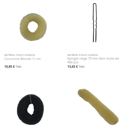
MATÉRIEL POUR CHIGNON
MATÉRIEL POUR CHIGNON
Epingle neige 70 mm Noir boite de
Couronne Blonde 11 cm
400 pcs
10,85
€
13,65
€
TVAC
TVAC