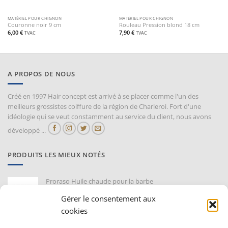
MATÉRIEL POUR CHIGNON
MATÉRIEL POUR CHIGNON
Couronne noir 9 cm
Rouleau Pression blond 18 cm
6,00
€
7,90
€
TVAC
TVAC
A PROPOS DE NOUS
Créé en 1997 Hair concept est arrivé à se placer comme l'un des
meilleurs grossistes coiffure de la région de Charleroi. Fort d'une
idéologie qui se veut constamment au service du client, nous avons
développé ...
PRODUITS LES MIEUX NOTÉS
Proraso Huile chaude pour la barbe
10,30
€
TVAC
Gérer le consentement aux
cookies
Barburys Bloc d'alun 75 gr