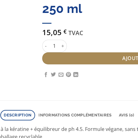
250 ml
15,05
€
TVAC
quantité de BC Shampooing Cheveux Colorés
AJOUT
DESCRIPTION
INFORMATIONS COMPLÉMENTAIRES
AVIS (0)
la kératine + équilibreur de ph 4.5. Formule végane, sans te
mballage recyclable.