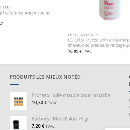
OUCLÉS
f oil ultime Argan 100 ml
AC
+
CHEVEUX COLORÉS
BC Color Freeze Soin en spray 
cheveux colorés sans rinçage 2
16,85
€
TVAC
PRODUITS LES MIEUX NOTÉS
Proraso Huile chaude pour la barbe
a
10,30
€
TVAC
Barburys Bloc d'alun 75 gr
7,20
€
TVAC