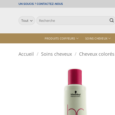
Passer
UN SOUCIS ? CONTACTEZ-NOUS
au
contenu
Recherche
pour :
PRODUITS COIFFEURS
SOINS CHEVEUX
Accueil
/
Soins cheveux
/
Cheveux colorés