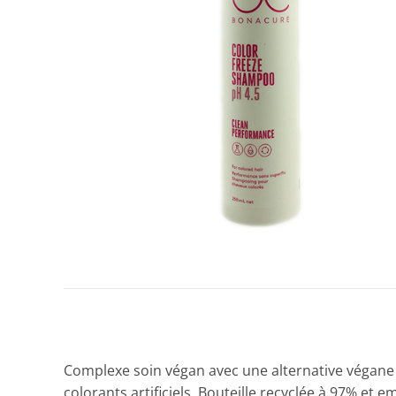
Complexe soin végan avec une alternative végane à 
colorants artificiels. Bouteille recyclée à 97% et e