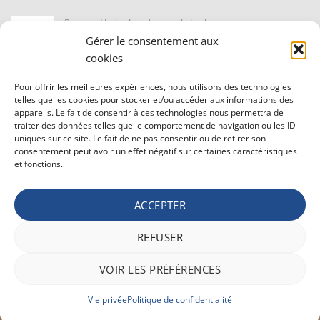
Proraso Huile chaude pour la barbe
10,30
€
TVAC
Gérer le consentement aux
cookies
Barburys Bloc d'alun 75 gr
Pour offrir les meilleures expériences, nous utilisons des technologies
7,20
€
TVAC
telles que les cookies pour stocker et/ou accéder aux informations des
appareils. Le fait de consentir à ces technologies nous permettra de
traiter des données telles que le comportement de navigation ou les ID
uniques sur ce site. Le fait de ne pas consentir ou de retirer son
CONDITIONS GÉNÉRALE DE VENTE ET VIE PRIVÉE
consentement peut avoir un effet négatif sur certaines caractéristiques
et fonctions.
Conditions générale
Vie privée
Politique de confidentialité
ACCEPTER
REFUSER
Bancontact
Maestro
Visa
MasterCard
PayPal
Apple
Belfius
VOIR LES PRÉFÉRENCES
Pay
Google
Stripe
Pay
Vie privée
Politique de confidentialité