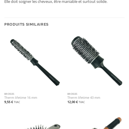
Elle doit soigner les cheveux, être maniable et surtout solide.
PRODUITS SIMILAIRES
BROSSES
BROSSES
Therm lifetime 16 mm
Therm lifetime 43 mm
9,55
€
12,00
€
TVAC
TVAC