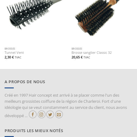
BROSSES
BROSSES
Tunnel Vent
Brosse sanglier Classic 32
2,30
€
20,65
€
TVAC
TVAC
A PROPOS DE NOUS
Créé en 1997 Hair concept est arrivé à se placer comme l'un des
meilleurs grossistes coiffure de la région de Charleroi. Fort d'une
idéologie qui se veut constamment au service du client, nous avons
développé ...
PRODUITS LES MIEUX NOTÉS