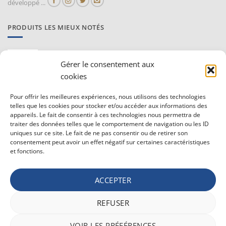
développé ...
PRODUITS LES MIEUX NOTÉS
Proraso Huile chaude pour la barbe
Gérer le consentement aux
10,30
€
TVAC
cookies
Barburys Bloc d'alun 75 gr
Pour offrir les meilleures expériences, nous utilisons des technologies
7,20
€
telles que les cookies pour stocker et/ou accéder aux informations des
TVAC
appareils. Le fait de consentir à ces technologies nous permettra de
traiter des données telles que le comportement de navigation ou les ID
uniques sur ce site. Le fait de ne pas consentir ou de retirer son
CONDITIONS GÉNÉRALE DE VENTE ET VIE PRIVÉE
consentement peut avoir un effet négatif sur certaines caractéristiques
et fonctions.
Conditions générale
Vie privée
ACCEPTER
Politique de confidentialité
REFUSER
Bancontact
Maestro
Visa
MasterCard
PayPal
Apple
Belfius
VOIR LES PRÉFÉRENCES