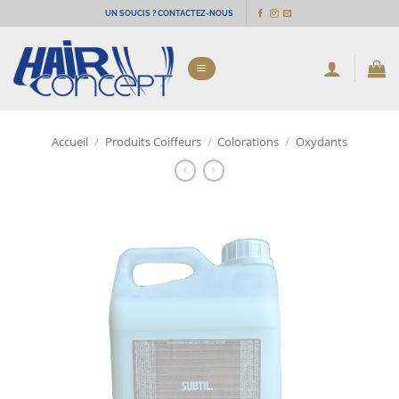
Passer
UN SOUCIS ? CONTACTEZ-NOUS
au
contenu
Accueil
/
Produits Coiffeurs
/
Colorations
/
Oxydants