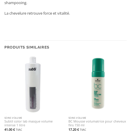
shampooing.
La chevelure retrouve force et vitalité.
PRODUITS SIMILAIRES
SOINS VOLUME
SOINS VOLUME
Subtil color lab masque volume
BC Mousse volumatrice pour cheveux
intense 1 litre
fins 150 ml
41,00
€
17,20
€
TVAC
TVAC