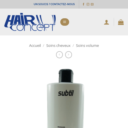
Passer
UN SOUCIS ? CONTACTEZ-NOUS
au
contenu
Accueil
/
Soins cheveux
/
Soins volume