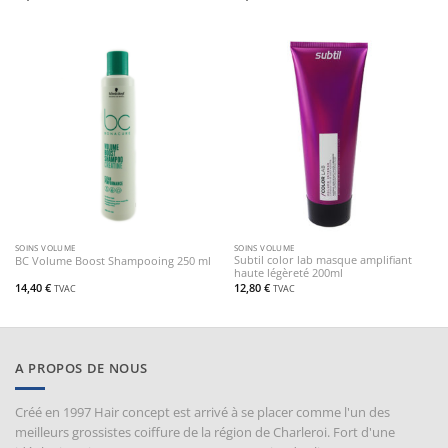
SOINS VOLUME
SOINS VOLUME
Subtil color lab masque amplifiant
BC Volume Boost Shampooing 250 ml
haute légèreté 200ml
14,40
€
12,80
€
TVAC
TVAC
A PROPOS DE NOUS
Créé en 1997 Hair concept est arrivé à se placer comme l'un des
meilleurs grossistes coiffure de la région de Charleroi. Fort d'une