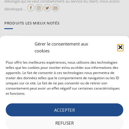
idéologie qui se veut constamment au service du client, nous avons
développé ...
PRODUITS LES MIEUX NOTÉS
Proraso Huile chaude pour la barbe
Gérer le consentement aux
10,30
€
TVAC
cookies
Barburys Bloc d'alun 75 gr
Pour offrir les meilleures expériences, nous utilisons des technologies
7,20
€
telles que les cookies pour stocker et/ou accéder aux informations des
TVAC
appareils. Le fait de consentir à ces technologies nous permettra de
traiter des données telles que le comportement de navigation ou les ID
uniques sur ce site. Le fait de ne pas consentir ou de retirer son
CONDITIONS GÉNÉRALE DE VENTE ET VIE PRIVÉE
consentement peut avoir un effet négatif sur certaines caractéristiques
et fonctions.
Conditions générale
Vie privée
ACCEPTER
Politique de confidentialité
REFUSER