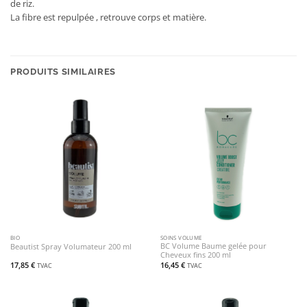
de riz.
La fibre est repulpée , retrouve corps et matière.
PRODUITS SIMILAIRES
BIO
SOINS VOLUME
BC Volume Baume gelée pour
Beautist Spray Volumateur 200 ml
Cheveux fins 200 ml
17,85
€
16,45
€
TVAC
TVAC