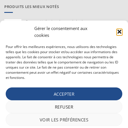
PRODUITS LES MIEUX NOTÉS
Proraso Huile chaude pour la barbe
10,30
€
Gérer le consentement aux
TVAC
cookies
Barburys Bloc d'alun 75 gr
Pour offrir les meilleures expériences, nous utilisons des technologies
7,20
€
TVAC
telles que les cookies pour stocker et/ou accéder aux informations des
appareils. Le fait de consentir à ces technologies nous permettra de
traiter des données telles que le comportement de navigation ou les ID
uniques sur ce site. Le fait de ne pas consentir ou de retirer son
CONDITIONS GÉNÉRALE DE VENTE ET VIE PRIVÉE
consentement peut avoir un effet négatif sur certaines caractéristiques
et fonctions.
Conditions générale
Vie privée
ACCEPTER
Politique de confidentialité
REFUSER
Bancontact
Maestro
Visa
MasterCard
PayPal
Apple
Belfius
VOIR LES PRÉFÉRENCES
Pay
Google
Stripe