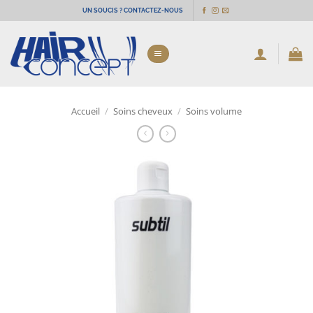
Passer
UN SOUCIS ? CONTACTEZ-NOUS
au
contenu
Accueil
/
Soins cheveux
/
Soins volume