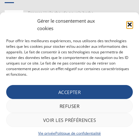
Proraso Huile chaude pour la barbe
10,30
€
TVAC
Gérer le consentement aux
cookies
Barburys Bloc d'alun 75 gr
Pour offrir les meilleures expériences, nous utilisons des technologies
7,20
€
TVAC
telles que les cookies pour stocker et/ou accéder aux informations des
appareils. Le fait de consentir à ces technologies nous permettra de
traiter des données telles que le comportement de navigation ou les ID
uniques sur ce site. Le fait de ne pas consentir ou de retirer son
CONDITIONS GÉNÉRALE DE VENTE ET VIE PRIVÉE
consentement peut avoir un effet négatif sur certaines caractéristiques
et fonctions.
Conditions générale
Vie privée
Politique de confidentialité
ACCEPTER
REFUSER
Bancontact
Maestro
Visa
MasterCard
PayPal
Apple
Belfius
VOIR LES PRÉFÉRENCES
Pay
Google
Stripe
Pay
Vie privée
Politique de confidentialité