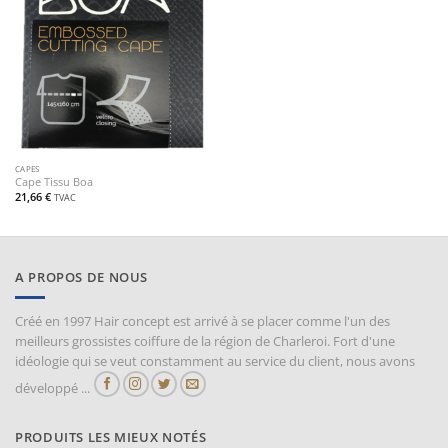
CAPES
Cape Tissu Boa
21,66
€
TVAC
A PROPOS DE NOUS
Créé en 1997 Hair concept est arrivé à se placer comme l'un des
meilleurs grossistes coiffure de la région de Charleroi. Fort d'une
idéologie qui se veut constamment au service du client, nous avons
développé ...
PRODUITS LES MIEUX NOTÉS