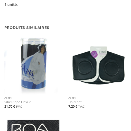
1 unité.
PRODUITS SIMILAIRES
CAPES
CAPES
Sibel Cape Flexi 2
Hairlinet
21,70
€
7,20
€
TVAC
TVAC