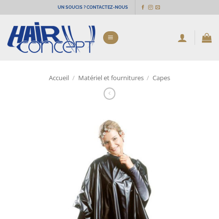
Passer
UN SOUCIS ? CONTACTEZ-NOUS
au
contenu
Accueil
/
Matériel et fournitures
/
Capes