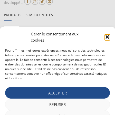
développé ...
PRODUITS LES MIEUX NOTÉS
Proraso Huile chaude pour la barbe
10,30
€
Gérer le consentement aux
TVAC
cookies
Barburys Bloc d'alun 75 gr
Pour offrir les meilleures expériences, nous utilisons des technologies
7,20
€
TVAC
telles que les cookies pour stocker et/ou accéder aux informations des
appareils. Le fait de consentir à ces technologies nous permettra de
traiter des données telles que le comportement de navigation ou les ID
uniques sur ce site. Le fait de ne pas consentir ou de retirer son
CONDITIONS GÉNÉRALE DE VENTE ET VIE PRIVÉE
consentement peut avoir un effet négatif sur certaines caractéristiques
et fonctions.
Conditions générale
Vie privée
ACCEPTER
Politique de confidentialité
REFUSER
Bancontact
Maestro
Visa
MasterCard
PayPal
Apple
Belfius