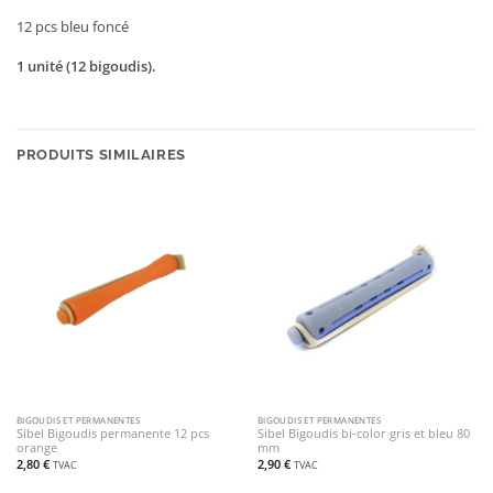
12 pcs bleu foncé
1 unité (12 bigoudis).
PRODUITS SIMILAIRES
BIGOUDIS ET PERMANENTES
BIGOUDIS ET PERMANENTES
Sibel Bigoudis permanente 12 pcs
Sibel Bigoudis bi-color gris et bleu 80
orange
mm
2,80
€
2,90
€
TVAC
TVAC