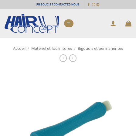
Passer
UN SOUCIS ? CONTACTEZ-NOUS
au
contenu
Accueil
/
Matériel et fournitures
/
Bigoudis et permanentes