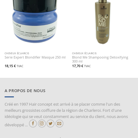
CHEVEUX ÉCLAIRCIS
CHEVEUX ÉCLAIRCIS
Blond Me Shampooing Detoxifying
Serie Expert Blondifier Masque 250 ml
300 ml
18,15
€
17,70
€
TVAC
TVAC
A PROPOS DE NOUS
Créé en 1997 Hair concept est arrivé à se placer comme l'un des
meilleurs grossistes coiffure de la région de Charleroi. Fort d'une
idéologie qui se veut constamment au service du client, nous avons
développé ...