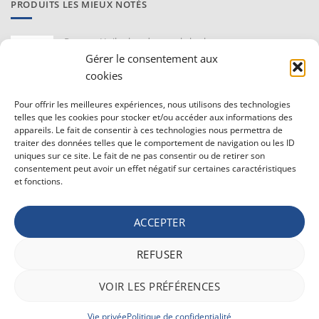
PRODUITS LES MIEUX NOTÉS
Proraso Huile chaude pour la barbe
10,30
€
Gérer le consentement aux
TVAC
cookies
Barburys Bloc d'alun 75 gr
Pour offrir les meilleures expériences, nous utilisons des technologies
7,20
€
TVAC
telles que les cookies pour stocker et/ou accéder aux informations des
appareils. Le fait de consentir à ces technologies nous permettra de
traiter des données telles que le comportement de navigation ou les ID
uniques sur ce site. Le fait de ne pas consentir ou de retirer son
CONDITIONS GÉNÉRALE DE VENTE ET VIE PRIVÉE
consentement peut avoir un effet négatif sur certaines caractéristiques
et fonctions.
Conditions générale
Vie privée
ACCEPTER
Politique de confidentialité
REFUSER
Bancontact
Maestro
Visa
MasterCard
PayPal
Apple
Belfius
VOIR LES PRÉFÉRENCES
Pay
Google
Stripe
Pay
Vie privée
Politique de confidentialité