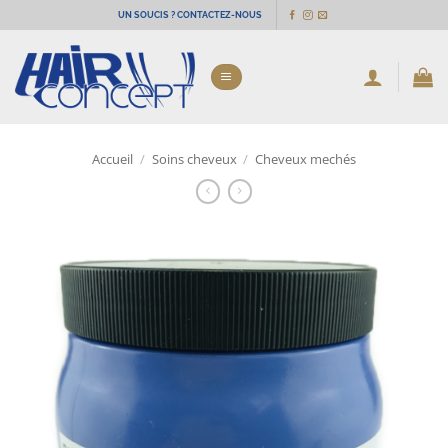
Passer
UN SOUCIS ? CONTACTEZ-NOUS
au
contenu
Accueil
/
Soins cheveux
/
Cheveux mechés