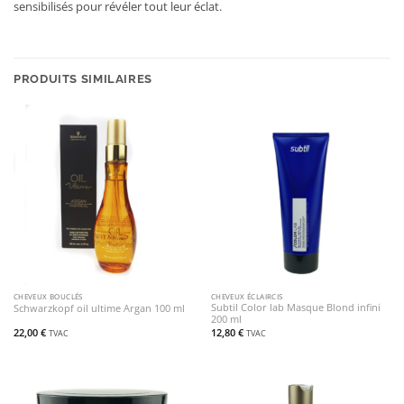
sensibilisés pour révéler tout leur éclat.
PRODUITS SIMILAIRES
CHEVEUX BOUCLÉS
CHEVEUX ÉCLAIRCIS
Subtil Color lab Masque Blond infini
Schwarzkopf oil ultime Argan 100 ml
200 ml
22,00
€
12,80
€
TVAC
TVAC