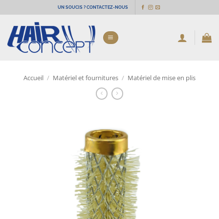
Passer
UN SOUCIS ? CONTACTEZ-NOUS
au
contenu
Accueil
/
Matériel et fournitures
/
Matériel de mise en plis