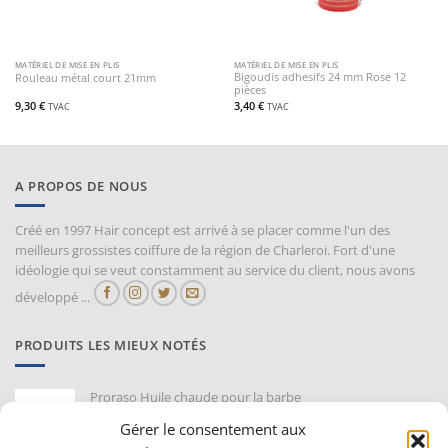
MATÉRIEL DE MISE EN PLIS
MATÉRIEL DE MISE EN PLIS
Bigoudis adhesifs 24 mm Rose 12
Rouleau métal court 21mm
pièces
9,30
€
3,40
€
TVAC
TVAC
A PROPOS DE NOUS
Créé en 1997 Hair concept est arrivé à se placer comme l'un des
meilleurs grossistes coiffure de la région de Charleroi. Fort d'une
idéologie qui se veut constamment au service du client, nous avons
développé ...
PRODUITS LES MIEUX NOTÉS
Proraso Huile chaude pour la barbe
10,30
€
TVAC
Gérer le consentement aux