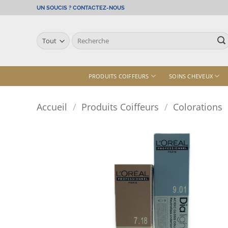
Passer
UN SOUCIS ? CONTACTEZ-NOUS
au
contenu
Recherche
pour :
PRODUITS COIFFEURS
SOINS CHEVEUX
Accueil
/
Produits Coiffeurs
/
Colorations