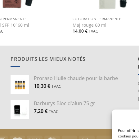
+
N PERMANENTE
COLORATION PERMANENTE
l SFP 10′ 60 ml
Majirouge 60 ml
14,00
€
AC
TVAC
PRODUITS LES MIEUX NOTÉS
Proraso Huile chaude pour la barbe
a
10,30
€
TVAC
Barburys Bloc d'alun 75 gr
7,20
€
TVAC
Pour offrir 
cookies pour