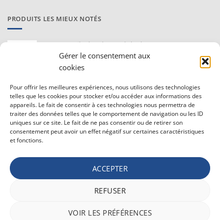
PRODUITS LES MIEUX NOTÉS
Proraso Huile chaude pour la barbe
10,30
€
Gérer le consentement aux
TVAC
cookies
Barburys Bloc d'alun 75 gr
Pour offrir les meilleures expériences, nous utilisons des technologies
7,20
€
TVAC
telles que les cookies pour stocker et/ou accéder aux informations des
appareils. Le fait de consentir à ces technologies nous permettra de
traiter des données telles que le comportement de navigation ou les ID
uniques sur ce site. Le fait de ne pas consentir ou de retirer son
CONDITIONS GÉNÉRALE DE VENTE ET VIE PRIVÉE
consentement peut avoir un effet négatif sur certaines caractéristiques
et fonctions.
Conditions générale
Vie privée
ACCEPTER
Politique de confidentialité
REFUSER
Bancontact
Maestro
Visa
MasterCard
PayPal
Apple
Belfius
VOIR LES PRÉFÉRENCES
Pay