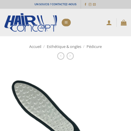
Passer
UN SOUCIS ? CONTACTEZ-NOUS
au
contenu
Accueil
/
Esthétique & ongles
/
Pédicure