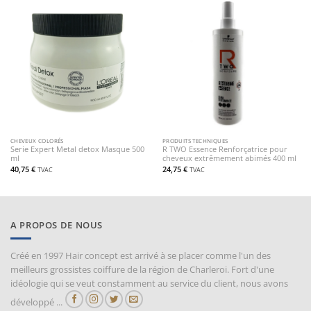
CHEVEUX COLORÉS
PRODUITS TECHNIQUES
Serie Expert Metal detox Masque 500
R TWO Essence Renforçatrice pour
ml
cheveux extrêmement abimés 400 ml
40,75
€
24,75
€
TVAC
TVAC
A PROPOS DE NOUS
Créé en 1997 Hair concept est arrivé à se placer comme l'un des
meilleurs grossistes coiffure de la région de Charleroi. Fort d'une
idéologie qui se veut constamment au service du client, nous avons
développé ...