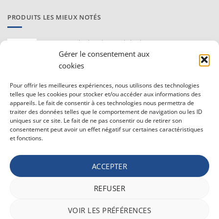
PRODUITS LES MIEUX NOTÉS
Proraso Huile chaude pour la barbe
10,30
€
Gérer le consentement aux
TVAC
cookies
Barburys Bloc d'alun 75 gr
Pour offrir les meilleures expériences, nous utilisons des technologies
7,20
€
TVAC
telles que les cookies pour stocker et/ou accéder aux informations des
appareils. Le fait de consentir à ces technologies nous permettra de
traiter des données telles que le comportement de navigation ou les ID
uniques sur ce site. Le fait de ne pas consentir ou de retirer son
CONDITIONS GÉNÉRALE DE VENTE ET VIE PRIVÉE
consentement peut avoir un effet négatif sur certaines caractéristiques
et fonctions.
Conditions générale
Vie privée
ACCEPTER
Politique de confidentialité
REFUSER
Bancontact
Maestro
Visa
MasterCard
PayPal
Apple
Belfius
VOIR LES PRÉFÉRENCES
Pay