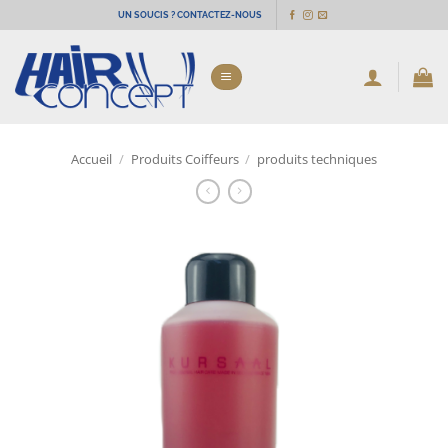
Passer
UN SOUCIS ? CONTACTEZ-NOUS
au
contenu
Accueil
/
Produits Coiffeurs
/
produits techniques