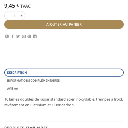
9,45
€
TVAC
quantité de Jaguar Lames JT2
AJOUTER AU PANIER
DESCRIPTION
INFORMATIONS COMPLÉMENTAIRES
AVIS (0)
10 lames doubles de rasoir standard acier inoxydable, trempés à froid,
revêtement en Platinium et Fluor-carbon.
PRODUITS SIMILAIRES