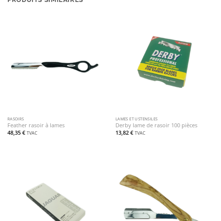
RASOIRS
LAMES ET USTENSILES
Feather rasoir à lames
Derby lame de rasoir 100 pièces
48,35
€
13,82
€
TVAC
TVAC