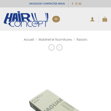
Passer
UN SOUCIS ? CONTACTEZ-NOUS
au
contenu
Accueil
/
Matériel et fournitures
/
Rasoirs