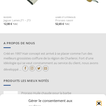
RASOIRS
LAMES ET USTENSILES
Jaguar Lames JT1 – JT3
Proraso rasoir
12,00
€
52,65
€
TVAC
TVAC
A PROPOS DE NOUS
Créé en 1997 Hair concept est arrivé à se placer comme l'un des
meilleurs grossistes coiffure de la région de Charleroi. Fort d'une
idéologie qui se veut constamment au service du client, nous avons
développé ...
PRODUITS LES MIEUX NOTÉS
Proraso Huile chaude pour la barbe
10,30
€
TVAC
Gérer le consentement aux