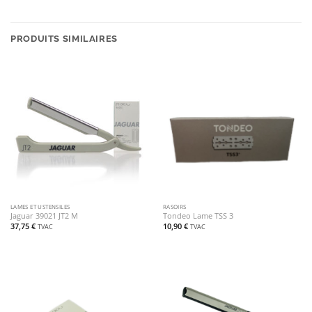
PRODUITS SIMILAIRES
LAMES ET USTENSILES
RASOIRS
Jaguar 39021 JT2 M
Tondeo Lame TSS 3
37,75
€
10,90
€
TVAC
TVAC