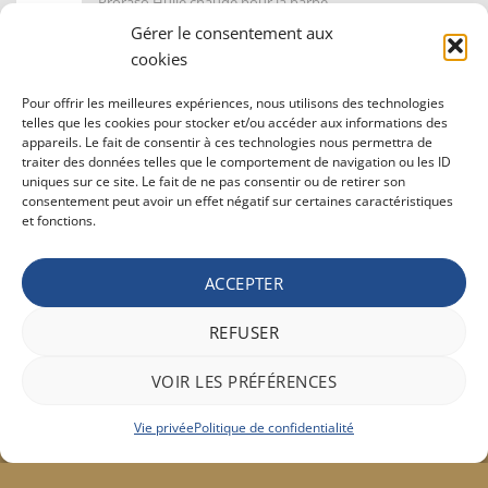
Proraso Huile chaude pour la barbe
10,30
€
TVAC
Gérer le consentement aux
cookies
Barburys Bloc d'alun 75 gr
Pour offrir les meilleures expériences, nous utilisons des technologies
7,20
€
TVAC
telles que les cookies pour stocker et/ou accéder aux informations des
appareils. Le fait de consentir à ces technologies nous permettra de
traiter des données telles que le comportement de navigation ou les ID
uniques sur ce site. Le fait de ne pas consentir ou de retirer son
CONDITIONS GÉNÉRALE DE VENTE ET VIE PRIVÉE
consentement peut avoir un effet négatif sur certaines caractéristiques
et fonctions.
Conditions générale
Vie privée
Politique de confidentialité
ACCEPTER
REFUSER
Bancontact
Maestro
Visa
MasterCard
PayPal
Apple
Belfius
VOIR LES PRÉFÉRENCES
Pay
Google
Stripe
Pay
Vie privée
Politique de confidentialité
Copyright 2026 ©
Hair concept
317a, rue Chaussée à 6141 Forchies-la-Marche - Belgique