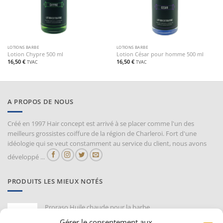
LOTIONS BARBE
LOTIONS BARBE
Lotion Chypre 500 ml
Lotion César pour homme 500 ml
16,50
€
16,50
€
TVAC
TVAC
A PROPOS DE NOUS
Créé en 1997 Hair concept est arrivé à se placer comme l'un des
meilleurs grossistes coiffure de la région de Charleroi. Fort d'une
idéologie qui se veut constamment au service du client, nous avons
développé ...
PRODUITS LES MIEUX NOTÉS
Proraso Huile chaude pour la barbe
10,30
€
TVAC
Gérer le consentement aux