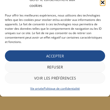
cookies
Barburys Bloc d'alun 75 gr
Pour offrir les meilleures expériences, nous utilisons des technologies
7,20
€
TVAC
telles que les cookies pour stocker et/ou accéder aux informations des
appareils. Le fait de consentir à ces technologies nous permettra de
traiter des données telles que le comportement de navigation ou les ID
uniques sur ce site. Le fait de ne pas consentir ou de retirer son
CONDITIONS GÉNÉRALE DE VENTE ET VIE PRIVÉE
consentement peut avoir un effet négatif sur certaines caractéristiques
et fonctions.
Conditions générale
Vie privée
Politique de confidentialité
ACCEPTER
REFUSER
Bancontact
Maestro
Visa
MasterCard
PayPal
Apple
Belfius
VOIR LES PRÉFÉRENCES
Pay
Google
Stripe
Pay
Vie privée
Politique de confidentialité
Copyright 2026 ©
Hair concept
317a, rue Chaussée à 6141 Forchies-la-Marche - Belgique
+32(0)71/45.00.59
|
contact@hairconcept.be
| Une réalisation
Add Views