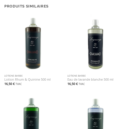
PRODUITS SIMILAIRES
LOTIONS BARBE
LOTIONS BARBE
Lotion Rhum & Quinine 500 ml
Eau de lavande blanche 500 ml
16,50
€
16,50
€
TVAC
TVAC