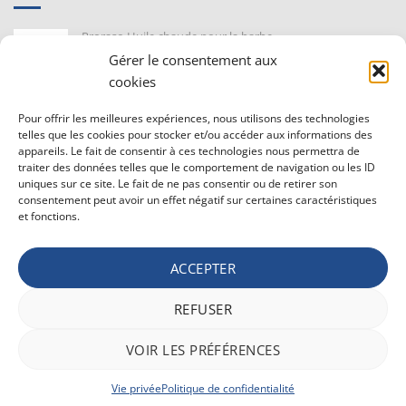
Proraso Huile chaude pour la barbe
10,30
€
TVAC
Gérer le consentement aux
cookies
Barburys Bloc d'alun 75 gr
Pour offrir les meilleures expériences, nous utilisons des technologies
7,20
€
TVAC
telles que les cookies pour stocker et/ou accéder aux informations des
appareils. Le fait de consentir à ces technologies nous permettra de
traiter des données telles que le comportement de navigation ou les ID
uniques sur ce site. Le fait de ne pas consentir ou de retirer son
CONDITIONS GÉNÉRALE DE VENTE ET VIE PRIVÉE
consentement peut avoir un effet négatif sur certaines caractéristiques
et fonctions.
Conditions générale
Vie privée
ACCEPTER
Politique de confidentialité
REFUSER
Bancontact
Maestro
Visa
MasterCard
PayPal
Apple
Belfius
VOIR LES PRÉFÉRENCES
Pay
Google
Stripe
Pay
Vie privée
Politique de confidentialité