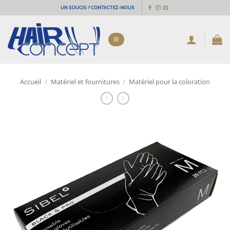
Passer
UN SOUCIS ? CONTACTEZ-NOUS
au
contenu
Accueil
/
Matériel et fournitures
/
Matériel pour la coloration