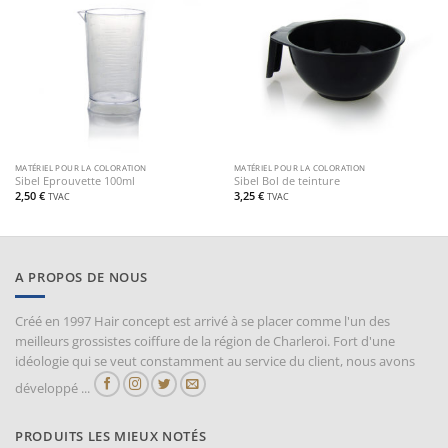
MATÉRIEL POUR LA COLORATION
MATÉRIEL POUR LA COLORATION
Sibel Eprouvette 100ml
Sibel Bol de teinture
2,50
€
3,25
€
TVAC
TVAC
A PROPOS DE NOUS
Créé en 1997 Hair concept est arrivé à se placer comme l'un des
meilleurs grossistes coiffure de la région de Charleroi. Fort d'une
idéologie qui se veut constamment au service du client, nous avons
développé ...
PRODUITS LES MIEUX NOTÉS