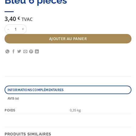
Bleu 6 pièces
3,40
€
TVAC
quantité de Bigoudis adhesifs 40 mm Bleu 6 pièces
AJOUTER AU PANIER
INFORMATIONS COMPLÉMENTAIRES
AVIS (0)
POIDS
0,35 kg
PRODUITS SIMILAIRES