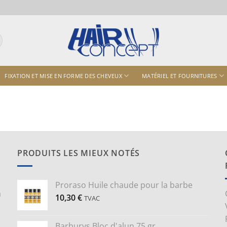
FIXATION ET MISE EN FORME DES CHEVEUX
MATÉRIEL ET FOURNITURES
PRODUITS LES MIEUX NOTÉS
Proraso Huile chaude pour la barbe
a
10,30
€
TVAC
Barburys Bloc d'alun 75 gr