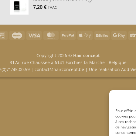
7,20
€
TVAC
Bancontact
Maestro
Visa
MasterCard
PayPal
Apple
Belfius
Goog
Pay
Pay
Copyright 2026 ©
Hair concept
317a, rue Chaussée à 6141 Forchies-la-Marche - Belgique
2(0)71/45.00.59
|
contact@hairconcept.be
| Une réalisation
Add Vi
Pour offrir 
cookies pour
à ces techn
de navigatio
consentement