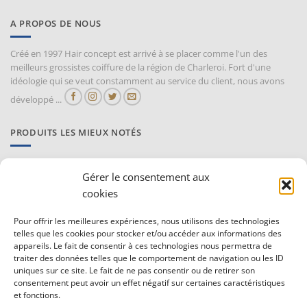
A PROPOS DE NOUS
Créé en 1997 Hair concept est arrivé à se placer comme l'un des
meilleurs grossistes coiffure de la région de Charleroi. Fort d'une
idéologie qui se veut constamment au service du client, nous avons
développé ...
PRODUITS LES MIEUX NOTÉS
Proraso Huile chaude pour la barbe
Gérer le consentement aux
10,30
€
TVAC
cookies
Pour offrir les meilleures expériences, nous utilisons des technologies
Barburys Bloc d'alun 75 gr
telles que les cookies pour stocker et/ou accéder aux informations des
7,20
€
TVAC
appareils. Le fait de consentir à ces technologies nous permettra de
traiter des données telles que le comportement de navigation ou les ID
uniques sur ce site. Le fait de ne pas consentir ou de retirer son
consentement peut avoir un effet négatif sur certaines caractéristiques
CONDITIONS GÉNÉRALE DE VENTE ET VIE PRIVÉE
et fonctions.