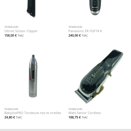
TONDEUSES
TONDEUSES
Ultron Scissor Clipper
Panasonic ER FGP74 K
158,00
€
240,00
€
TVAC
TVAC
TONDEUSES
TONDEUSES
BabylissPRO Tondeuse nez et oreilles
Wahl Senior Cordless
24,80
€
188,75
€
TVAC
TVAC