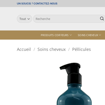
Passer
UN SOUCIS ? CONTACTEZ-NOUS
au
contenu
Recherche
pour :
PRODUITS COIFFEURS
SOINS CHEVEUX
Accueil
/
Soins cheveux
/
Péllicules