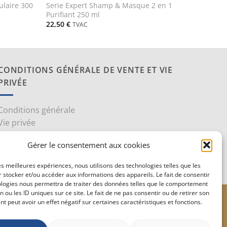
ulaire 300
Serie Expert Shamp & Masque 2 en 1
Purifiant 250 ml
22,50
€
TVAC
CONDITIONS GÉNÉRALE DE VENTE ET VIE
PRIVÉE
Conditions générale
Vie privée
Politique de confidentialité
Gérer le consentement aux cookies
les meilleures expériences, nous utilisons des technologies telles que les
 stocker et/ou accéder aux informations des appareils. Le fait de consentir
ologies nous permettra de traiter des données telles que le comportement
n ou les ID uniques sur ce site. Le fait de ne pas consentir ou de retirer son
le
Stripe
 peut avoir un effet négatif sur certaines caractéristiques et fonctions.