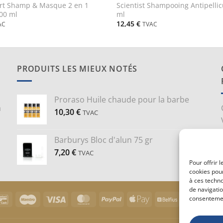
ert Shamp & Masque 2 en 1
Scientist Shampooing Antipellic
500 ml
ml
12,45
€
AC
TVAC
PRODUITS LES MIEUX NOTÉS
Proraso Huile chaude pour la barbe
a
10,30
€
TVAC
Barburys Bloc d'alun 75 gr
7,20
€
TVAC
Pour offrir 
cookies pour
à ces techn
de navigatio
Bancontact
Maestro
Visa
MasterCard
PayPal
Apple
Belfius
Goog
consentement
Pay
Pay