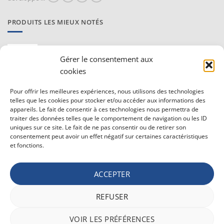
PRODUITS LES MIEUX NOTÉS
Proraso Huile chaude pour la barbe
10,30
€
Gérer le consentement aux
TVAC
cookies
Barburys Bloc d'alun 75 gr
Pour offrir les meilleures expériences, nous utilisons des technologies
7,20
€
TVAC
telles que les cookies pour stocker et/ou accéder aux informations des
appareils. Le fait de consentir à ces technologies nous permettra de
traiter des données telles que le comportement de navigation ou les ID
uniques sur ce site. Le fait de ne pas consentir ou de retirer son
CONDITIONS GÉNÉRALE DE VENTE ET VIE PRIVÉE
consentement peut avoir un effet négatif sur certaines caractéristiques
et fonctions.
Conditions générale
Vie privée
ACCEPTER
Politique de confidentialité
REFUSER
Bancontact
Maestro
Visa
MasterCard
PayPal
Apple
Belfius
VOIR LES PRÉFÉRENCES
Pay