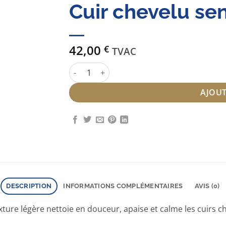
Cuir chevelu se
42,00
€
TVAC
quantité de Serie Expert Shampooing apaisan
AJOUT
DESCRIPTION
INFORMATIONS COMPLÉMENTAIRES
AVIS (0)
ture légère nettoie en douceur, apaise et calme les cuirs c