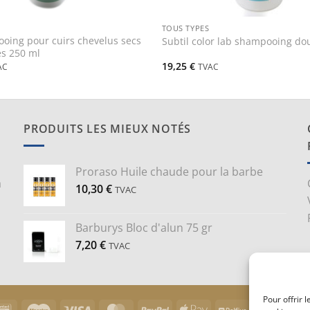
+
TOUS TYPES
oing pour cuirs chevelus secs
Subtil color lab shampooing dou
es 250 ml
19,25
€
AC
TVAC
PRODUITS LES MIEUX NOTÉS
Proraso Huile chaude pour la barbe
a
10,30
€
TVAC
Barburys Bloc d'alun 75 gr
7,20
€
TVAC
Pour offrir 
Bancontact
Maestro
Visa
MasterCard
PayPal
Apple
Belfius
Goog