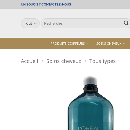
Passer
UN SOUCIS ? CONTACTEZ-NOUS
au
contenu
Recherche
pour :
PRODUITS COIFFEURS
SOINS CHEVEUX
Accueil
/
Soins cheveux
/
Tous types