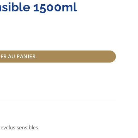
nsible 1500ml
t Cuir chevelu sensible 1500ml
ER AU PANIER
hevelus sensibles.