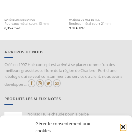
MATÉRIEL DE MISE EN PLIS
MATÉRIEL DE MISE EN PLIS
Rouleaux métal court 13 mm
Rouleau métal court 21mm
8,35
€
9,30
€
TVAC
TVAC
A PROPOS DE NOUS
Créé en 1997 Hair concept est arrivé à se placer comme l'un des
meilleurs grossistes coiffure de la région de Charleroi. Fort d'une
idéologie qui se veut constamment au service du client, nous avons
développé ...
PRODUITS LES MIEUX NOTÉS
Proraso Huile chaude pour la barbe
10,30
€
TVAC
Gérer le consentement aux
cookies